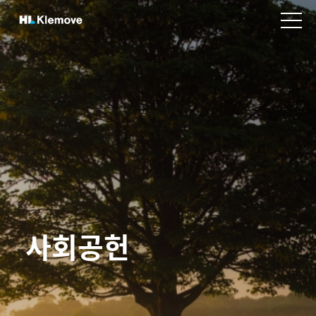
본
H
문
v
L
바
i
K
e
로
w
l
가
m
e
기
e
m
n
o
u
v
e
사회공헌