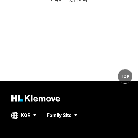
TOP
H
L
K
KOR
Family Site
l
e
m