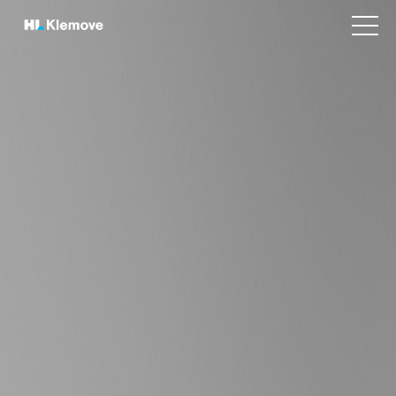
본
H
문
v
L
바
i
K
e
로
w
l
가
m
e
기
e
m
n
o
u
v
e