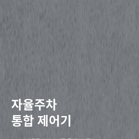
자율주차
통합 제어기