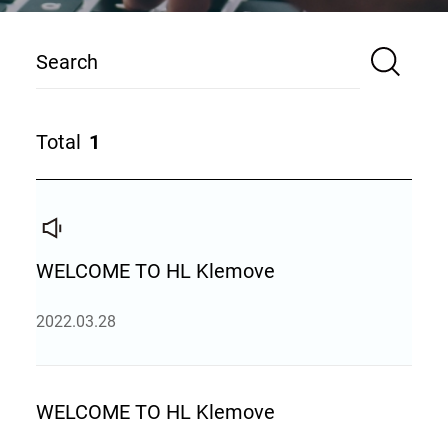
검
색
어
입
게
Total
1
력
시
물
공
지
수
번
사
호
항
WELCOME TO HL Klemove
게
시
제
2022.03.28
물
목
목
1
록
WELCOME TO HL Klemove
등
록