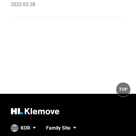
2022.03.28
일
TOP
H
L
K
KOR
Family Site
l