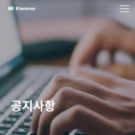
본
H
문
v
L
바
i
K
e
로
w
l
가
m
e
기
e
m
n
o
u
v
e
공지사항