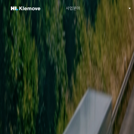
H
사업분야
1st depth menu
L
K
l
e
m
o
v
e