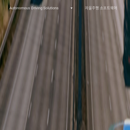
Autonomous Driving Solutions
자율주행 소프트웨어
2nd depth menu
3rd depth menu