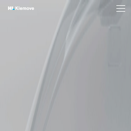
본
H
문
v
L
바
i
K
e
로
w
l
가
m
e
기
e
m
n
o
u
v
e