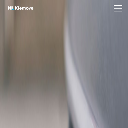
본
H
문
v
L
바
i
K
e
로
w
l
가
m
e
기
e
m
n
o
u
v
e