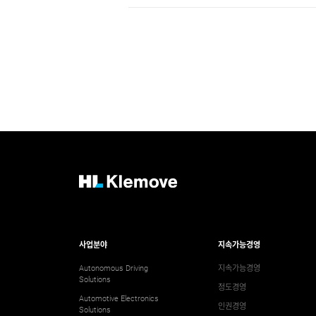
H
L
K
l
e
사업분야
지속가능경영
m
Autonomous Driving
지속가능경영
o
Solutions
정도경영
v
Automotive Electronics
인권경영
Solutions
e