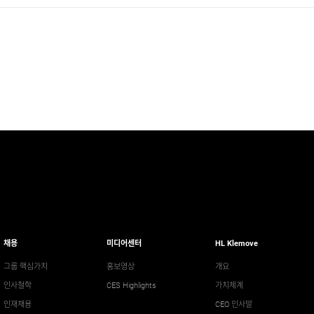
채용
미디어센터
HL Klemove
그룹 핵심가치
홍보영상
개요
인사철학
CES Highlights
가치체계
인재채용
CEO 인사말