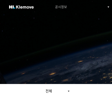
H
공시정보
1st depth menu
L
K
l
e
m
o
v
e
전체