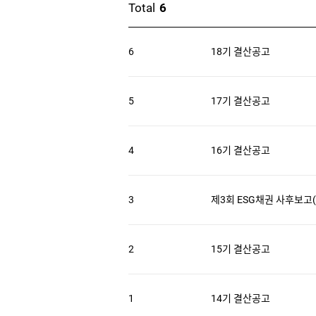
게
Total
6
시
전
물
자
번호
제목
등록일
첨부파일
6
18기 결산공고
수
공
고
5
17기 결산공고
게
시
물
4
16기 결산공고
목
록
3
제3회 ESG채권 사후보고(
2
15기 결산공고
1
14기 결산공고