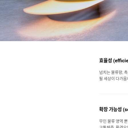
효율성 (effici
넘치는 물류량, 
될 세상이 다가옵
확장 가능성 (sca
무인 물류 영역 
교통체증, 환경오