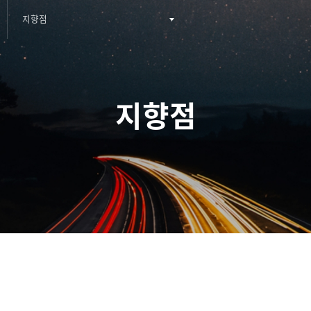
지향점
2nd depth menu
지향점