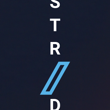
S
T
R
D