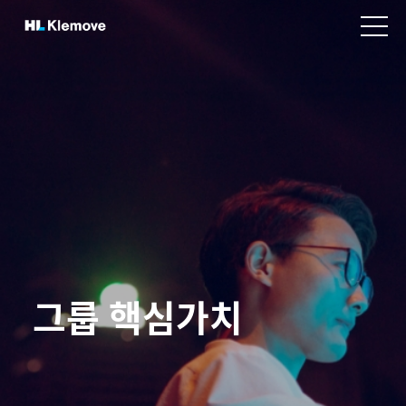
본
H
문
v
L
바
i
K
e
로
w
l
가
m
e
기
e
m
n
o
u
v
e
그룹 핵심가치